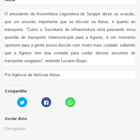
O presidente da Assembleia Legislativa de Sergipe disse na ocasião,
que um assunto importante que se discute na Alese, é quanto ao
transporte. “Como a Secretaria de infraestrutura está passando essa
questão do transporte intermunicipal para a Agrese, é um momento
oportuno para a gente possa discutir com muito mais cuidado, sabendo
que a Agrese tem boa vontade para cuidar desses assuntos do
transporte sergipano”, entende Luciano Bispo.
Por Agência de Notícias Alese
Compartilhe:
C
C
C
a
l
l
r
i
i
r
q
c
e
u
k
Gostar disto:
g
e
t
u
p
o
e
a
s
Carregando...
a
r
h
q
a
a
u
p
r