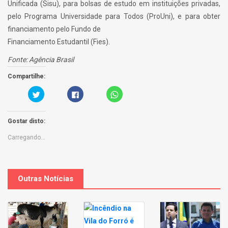
Unificada (Sisu), para bolsas de estudo em instituições privadas,
pelo Programa Universidade para Todos (ProUni), e para obter
financiamento pelo Fundo de
Financiamento Estudantil (Fies).
Fonte: Agência Brasil
Compartilhe:
C
C
C
a
l
l
r
i
i
r
q
c
e
u
k
Gostar disto:
g
e
t
u
p
o
e
a
s
Carregando...
a
r
h
q
a
a
u
p
r
i
a
e
p
r
o
a
t
n
r
i
W
Outras Notícias
a
l
h
p
h
a
a
a
t
r
r
s
t
n
A
i
o
p
l
F
p
h
a
(