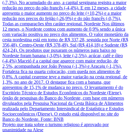
(-7,3%). No acumulado do ano, a capital sergipana registra a maior
redução no preço do pão francês (-4,4%). E em 12 meses, a cidade
apresenta o maior aumento no preço do leite (+10,2%) e a maior
redução nos preços do feijão (-26,9%) e do pão francês (-0,7%).
Todas as comparações têm caráter regional. Nordeste Nos últimos
12 meses, o Nordeste contou com aumento de 0,9% sendo a única
com variação positiva no preço dos alimentos. O valor monetário da
cesta nordestina está em torno de R$ 337,28, seguida por Norte (R$
356,48), Centro-Oeste (R$ 378,49), Sul (R$ 414,18) e Sudeste (R$
424,24). Os produtos que puxaram os números para baixo no
Nordeste foram banana (-3,0%), leite (-2,5%), açúcar, café e óleo
(-4,4%) Maceió é a capital que aparece com maior redução, de
2,5%, acompanhada por João Pessoa (-1,3%) e Aracaju (-1,1%).
Fortaleza fica na quarta colocação, com queda nos alimentos de
0,8%. A capital cearense teve a maior variação na cesta regional, de
1,3%, no ano de 2017. O destaque fica com a banana, que
apresentou de 15,1% de mudança no preço. O levantamento é do
Escritório Técnico de Estudos Econômicos do Nordeste (Etene),
órgão de pesquisas do Banco do Nordeste, com base em números
divulgados pela Pesquisa Nacional da Cesta Básica de Alimentos
realizada pelo Departamento Intersindical de Estatística e Estudos
Socioeconômicos (Dieese). O estudo está disponível no site do
Banco do Nordeste. Fonte: BNB
Projeto que trata sobre o turismo religioso é aprovado por
unanimidade na Alese