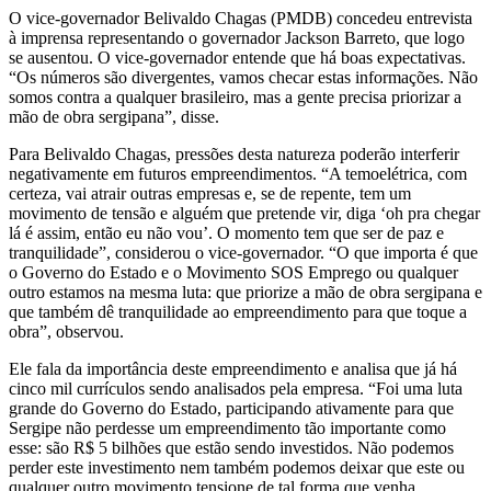
O vice-governador Belivaldo Chagas (PMDB) concedeu entrevista
à imprensa representando o governador Jackson Barreto, que logo
se ausentou. O vice-governador entende que há boas expectativas.
“Os números são divergentes, vamos checar estas informações. Não
somos contra a qualquer brasileiro, mas a gente precisa priorizar a
mão de obra sergipana”, disse.
Para Belivaldo Chagas, pressões desta natureza poderão interferir
negativamente em futuros empreendimentos. “A temoelétrica, com
certeza, vai atrair outras empresas e, se de repente, tem um
movimento de tensão e alguém que pretende vir, diga ‘oh pra chegar
lá é assim, então eu não vou’. O momento tem que ser de paz e
tranquilidade”, considerou o vice-governador. “O que importa é que
o Governo do Estado e o Movimento SOS Emprego ou qualquer
outro estamos na mesma luta: que priorize a mão de obra sergipana e
que também dê tranquilidade ao empreendimento para que toque a
obra”, observou.
Ele fala da importância deste empreendimento e analisa que já há
cinco mil currículos sendo analisados pela empresa. “Foi uma luta
grande do Governo do Estado, participando ativamente para que
Sergipe não perdesse um empreendimento tão importante como
esse: são R$ 5 bilhões que estão sendo investidos. Não podemos
perder este investimento nem também podemos deixar que este ou
qualquer outro movimento tensione de tal forma que venha