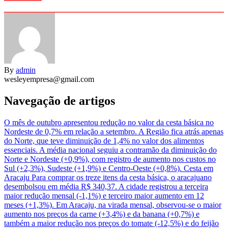
By
admin
wesleyempresa@gmail.com
Navegação de artigos
O mês de outubro apresentou redução no valor da cesta básica no
Nordeste de 0,7% em relação a setembro. A Região fica atrás apenas
do Norte, que teve diminuição de 1,4% no valor dos alimentos
essenciais. A média nacional seguiu a contramão da diminuição do
Norte e Nordeste (+0,9%), com registro de aumento nos custos no
Sul (+2,3%), Sudeste (+1,9%) e Centro-Oeste (+0,8%). Cesta em
Aracaju Para comprar os treze itens da cesta básica, o aracajuano
desembolsou em média R$ 340,37. A cidade registrou a terceira
maior redução mensal (-1,1%) e terceiro maior aumento em 12
meses (+1,3%). Em Aracaju, na virada mensal, observou-se o maior
aumento nos preços da carne (+3,4%) e da banana (+0,7%) e
também a maior redução nos preços do tomate (-12,5%) e do feijão